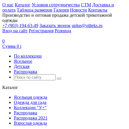
О нас
Каталог
Условия сотрудничества
CTM
Доставка и
оплата
Таблица размеров
Галерея
Новости
Контакты
Производство и оптовая продажа детской трикотажной
одежды
+7 (903) 194-63-49
Заказать звонок
uplus@oilteks.ru
Вход на сайт
Регистрация
Розница
0
Сумма
0
i
По коллекции
Ясельное
Детская
Распродажа
Каталог
Ясельная одежда
Одежда для сада
Коллекции "У+"
Распродажа
Распродажа 2021
Взрослая одежда